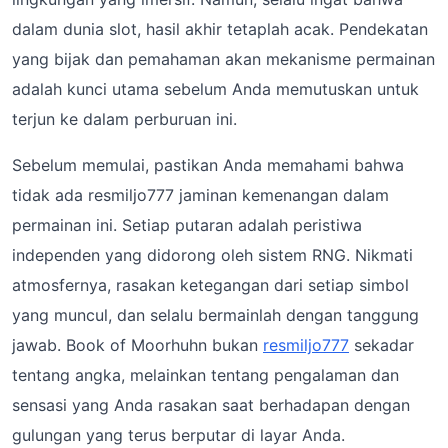
dalam dunia slot, hasil akhir tetaplah acak. Pendekatan
yang bijak dan pemahaman akan mekanisme permainan
adalah kunci utama sebelum Anda memutuskan untuk
terjun ke dalam perburuan ini.
Sebelum memulai, pastikan Anda memahami bahwa
tidak ada resmiljo777 jaminan kemenangan dalam
permainan ini. Setiap putaran adalah peristiwa
independen yang didorong oleh sistem RNG. Nikmati
atmosfernya, rasakan ketegangan dari setiap simbol
yang muncul, dan selalu bermainlah dengan tanggung
jawab. Book of Moorhuhn bukan
resmiljo777
sekadar
tentang angka, melainkan tentang pengalaman dan
sensasi yang Anda rasakan saat berhadapan dengan
gulungan yang terus berputar di layar Anda.