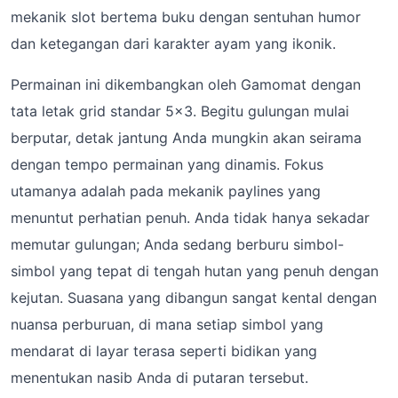
mekanik slot bertema buku dengan sentuhan humor
dan ketegangan dari karakter ayam yang ikonik.
Permainan ini dikembangkan oleh Gamomat dengan
tata letak grid standar 5×3. Begitu gulungan mulai
berputar, detak jantung Anda mungkin akan seirama
dengan tempo permainan yang dinamis. Fokus
utamanya adalah pada mekanik paylines yang
menuntut perhatian penuh. Anda tidak hanya sekadar
memutar gulungan; Anda sedang berburu simbol-
simbol yang tepat di tengah hutan yang penuh dengan
kejutan. Suasana yang dibangun sangat kental dengan
nuansa perburuan, di mana setiap simbol yang
mendarat di layar terasa seperti bidikan yang
menentukan nasib Anda di putaran tersebut.