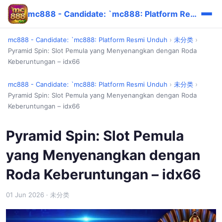
mc888 - Candidate: `mc888: Platform Resmi Unduh
mc888 - Candidate: `mc888: Platform Resmi Unduh
›
未分类
›
Pyramid Spin: Slot Pemula yang Menyenangkan dengan Roda
Keberuntungan – idx66
mc888 - Candidate: `mc888: Platform Resmi Unduh
›
未分类
›
Pyramid Spin: Slot Pemula yang Menyenangkan dengan Roda
Keberuntungan – idx66
Pyramid Spin: Slot Pemula
yang Menyenangkan dengan
Roda Keberuntungan – idx66
01 Jun 2026
· 未分类