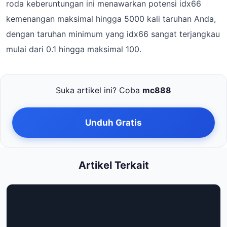
roda keberuntungan ini menawarkan potensi idx66
kemenangan maksimal hingga 5000 kali taruhan Anda,
dengan taruhan minimum yang idx66 sangat terjangkau
mulai dari 0.1 hingga maksimal 100.
Suka artikel ini? Coba
mc888
Unduh Gratis
Artikel Terkait